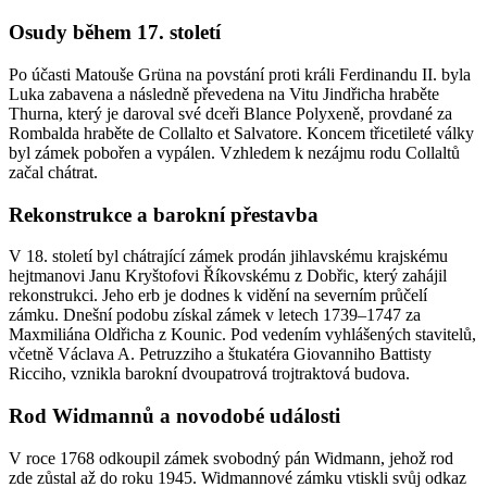
Osudy během 17. století
Po účasti Matouše Grüna na povstání proti králi Ferdinandu II. byla
Luka zabavena a následně převedena na Vitu Jindřicha hraběte
Thurna, který je daroval své dceři Blance Polyxeně, provdané za
Rombalda hraběte de Collalto et Salvatore. Koncem třicetileté války
byl zámek pobořen a vypálen. Vzhledem k nezájmu rodu Collaltů
začal chátrat.
Rekonstrukce a barokní přestavba
V 18. století byl chátrající zámek prodán jihlavskému krajskému
hejtmanovi Janu Kryštofovi Říkovskému z Dobřic, který zahájil
rekonstrukci. Jeho erb je dodnes k vidění na severním průčelí
zámku. Dnešní podobu získal zámek v letech 1739–1747 za
Maxmiliána Oldřicha z Kounic. Pod vedením vyhlášených stavitelů,
včetně Václava A. Petruzziho a štukatéra Giovanniho Battisty
Ricciho, vznikla barokní dvoupatrová trojtraktová budova.
Rod Widmannů a novodobé události
V roce 1768 odkoupil zámek svobodný pán Widmann, jehož rod
zde zůstal až do roku 1945. Widmannové zámku vtiskli svůj odkaz