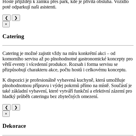
Hosté přijíždějí k zámku přes park, kde je přivítá obsluha. Vozidlo
poté odparkují naši asistenti.
❮
❯
×
Catering
Catering je možné zajistit vždy na míru konkrétní akci – od
komorního servisu až po plnohodnotné gastronomické koncepty pro
větší eventy i vícedenní produkce. Rozsah i forma servisu se
přizpůsobují charakteru akce, počtu hostů i celkovému konceptu.
K dispozici je profesionálně vybavená kuchyně, která umožňuje
plnohodnotnou přípravu i výdej pokrmů přímo na místě. Součástí je
také základní vybavení, které vytváří funkční a efektivní zázemí pro
hladký průběh cateringu bez zbytečných omezení.
❮
❯
×
Dekorace